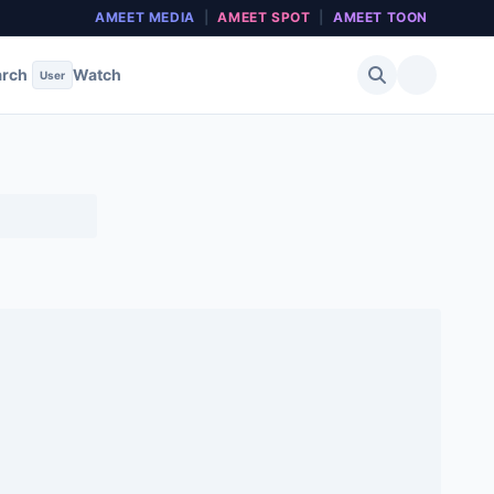
AMEET MEDIA
|
AMEET SPOT
|
AMEET TOON
arch
Watch
User
자가 말해주는 우리 경