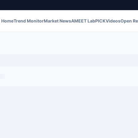
Home
Trend Monitor
Market News
AMEET Lab
PICK
Videos
Open Re