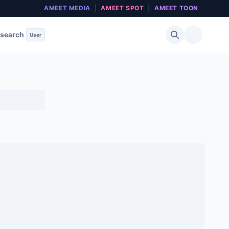
AMEET MEDIA
|
AMEET SPOT
|
AMEET TOON
search
User